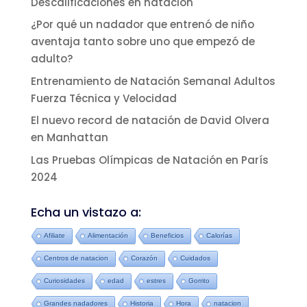
Descalificaciones en natación
¿Por qué un nadador que entrenó de niño
aventaja tanto sobre uno que empezó de
adulto?
Entrenamiento de Natación Semanal Adultos
Fuerza Técnica y Velocidad
El nuevo record de natación de David Olvera
en Manhattan
Las Pruebas Olímpicas de Natación en París
2024
Echa un vistazo a:
Afiliate
Alimentación
Beneficios
Calorías
Centros de natacion
Corazón
Cuidados
Curiosidades
edad
estres
Gorrito
Grandes nadadores
Historia
Hora
natacion