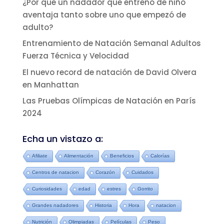
¿Por qué un nadador que entrenó de niño
aventaja tanto sobre uno que empezó de
adulto?
Entrenamiento de Natación Semanal Adultos
Fuerza Técnica y Velocidad
El nuevo record de natación de David Olvera
en Manhattan
Las Pruebas Olímpicas de Natación en París
2024
Echa un vistazo a:
Afiliate
Alimentación
Beneficios
Calorías
Centros de natacion
Corazón
Cuidados
Curiosidades
edad
estres
Gorrito
Grandes nadadores
Historia
Hora
natacion
Nutrición
Olimpiadas
Películas
Peso