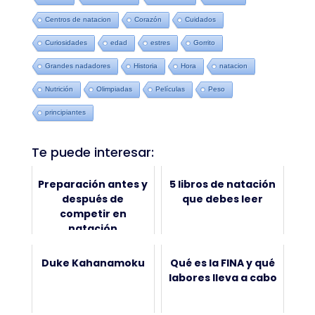
Centros de natacion
Corazón
Cuidados
Curiosidades
edad
estres
Gorrito
Grandes nadadores
Historia
Hora
natacion
Nutrición
Olimpiadas
Películas
Peso
principiantes
Te puede interesar:
Preparación antes y
5 libros de natación
después de
que debes leer
competir en
natación
Duke Kahanamoku
Qué es la FINA y qué
labores lleva a cabo