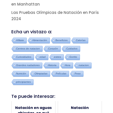
en Manhattan
Las Pruebas Olímpicas de Natación en París
2024
Echa un vistazo a:
Afiliate
Alimentación
Beneficios
Calorías
Centros de natacion
Corazón
Cuidados
Curiosidades
edad
estres
Gorrito
Grandes nadadores
Historia
Hora
natacion
Nutrición
Olimpiadas
Películas
Peso
principiantes
Te puede interesar:
Natación en aguas
Natación
abiertas, en qué