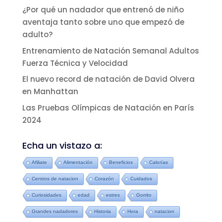
¿Por qué un nadador que entrenó de niño
aventaja tanto sobre uno que empezó de
adulto?
Entrenamiento de Natación Semanal Adultos
Fuerza Técnica y Velocidad
El nuevo record de natación de David Olvera
en Manhattan
Las Pruebas Olímpicas de Natación en París
2024
Echa un vistazo a:
Afiliate
Alimentación
Beneficios
Calorías
Centros de natacion
Corazón
Cuidados
Curiosidades
edad
estres
Gorrito
Grandes nadadores
Historia
Hora
natacion