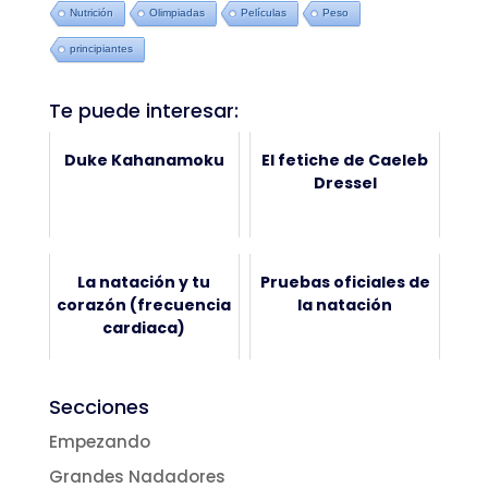
Nutrición
Olimpiadas
Películas
Peso
principiantes
Te puede interesar:
Duke Kahanamoku
El fetiche de Caeleb
Dressel
La natación y tu
Pruebas oficiales de
corazón (frecuencia
la natación
cardiaca)
Secciones
Empezando
Grandes Nadadores