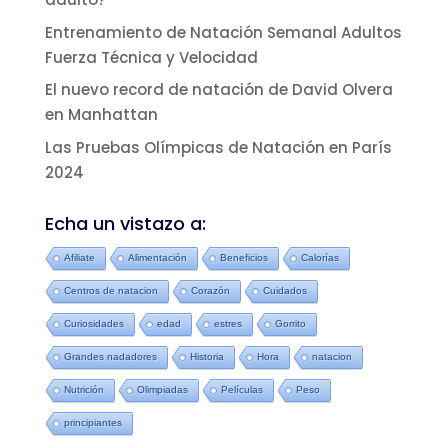
Entrenamiento de Natación Semanal Adultos
Fuerza Técnica y Velocidad
El nuevo record de natación de David Olvera
en Manhattan
Las Pruebas Olímpicas de Natación en París
2024
Echa un vistazo a:
Afiliate
Alimentación
Beneficios
Calorías
Centros de natacion
Corazón
Cuidados
Curiosidades
edad
estres
Gorrito
Grandes nadadores
Historia
Hora
natacion
Nutrición
Olimpiadas
Películas
Peso
principiantes