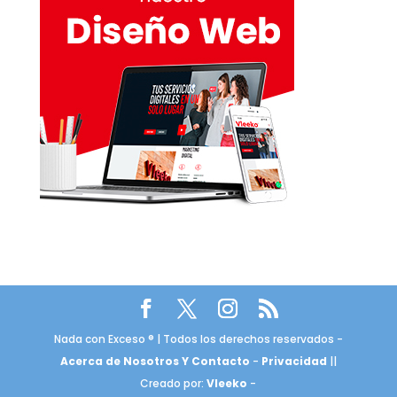
Nada con Exceso ® | Todos los derechos reservados -
Acerca de Nosotros Y Contacto
-
Privacidad
||
Creado por:
Vleeko
-