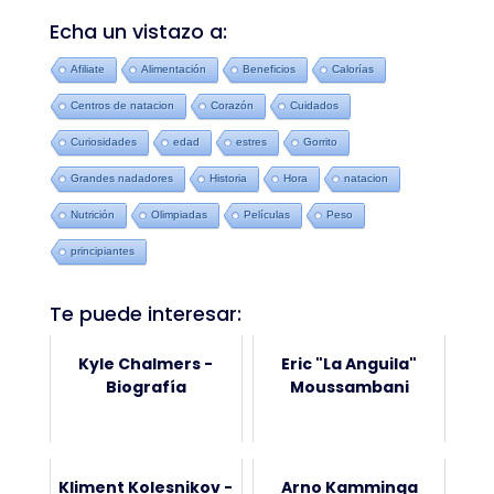
Echa un vistazo a:
Afiliate
Alimentación
Beneficios
Calorías
Centros de natacion
Corazón
Cuidados
Curiosidades
edad
estres
Gorrito
Grandes nadadores
Historia
Hora
natacion
Nutrición
Olimpiadas
Películas
Peso
principiantes
Te puede interesar:
Kyle Chalmers -
Eric "La Anguila"
Biografía
Moussambani
Kliment Kolesnikov -
Arno Kamminga