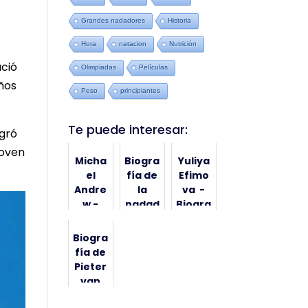
Grandes nadadores
Historia
Hora
natacion
Nutrición
ació
Olimpiadas
Películas
años
Peso
principiantes
Te puede interesar:
ogró
joven
Micha
Biogra
Yuliya
el
fía de
Efimo
Andre
la
va -
w -
nadad
Biogra
Biogra
ora
fía
fía y
Katink
Biogra
datos
a
fía de
intere
Hossz
Pieter
sante
ú
van
s
den