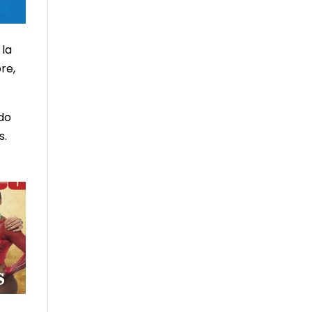
 la
re,
ado
s.