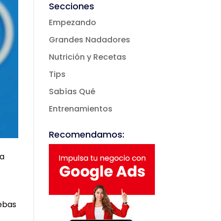
Hooge
Secciones
nband
Empezando
Grandes Nadadores
Nutrición y Recetas
Tips
Sabías Qué
Entrenamientos
Recomendamos:
la
uebas