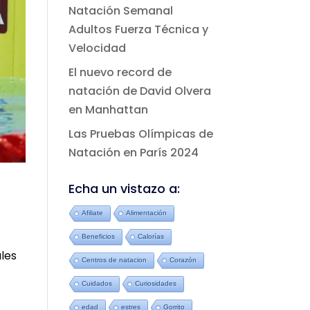
Natación Semanal
Adultos Fuerza Técnica y
Velocidad
El nuevo record de
natación de David Olvera
en Manhattan
Las Pruebas Olímpicas de
Natación en París 2024
Echa un vistazo a:
Afiliate
Alimentación
Beneficios
Calorías
les
Centros de natacion
Corazón
Cuidados
Curiosidades
edad
estres
Gorrito