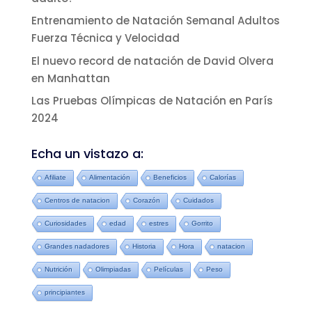
Entrenamiento de Natación Semanal Adultos
Fuerza Técnica y Velocidad
El nuevo record de natación de David Olvera
en Manhattan
Las Pruebas Olímpicas de Natación en París
2024
Echa un vistazo a:
Afiliate
Alimentación
Beneficios
Calorías
Centros de natacion
Corazón
Cuidados
Curiosidades
edad
estres
Gorrito
Grandes nadadores
Historia
Hora
natacion
Nutrición
Olimpiadas
Películas
Peso
principiantes