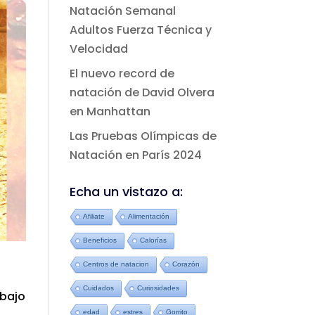
Natación Semanal
Adultos Fuerza Técnica y
Velocidad
El nuevo record de
natación de David Olvera
en Manhattan
Las Pruebas Olímpicas de
Natación en París 2024
Echa un vistazo a:
Afiliate
Alimentación
Beneficios
Calorías
Centros de natacion
Corazón
Cuidados
Curiosidades
 bajo
edad
estres
Gorrito