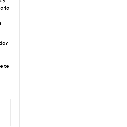
s y
arlo
a
ado?
e te