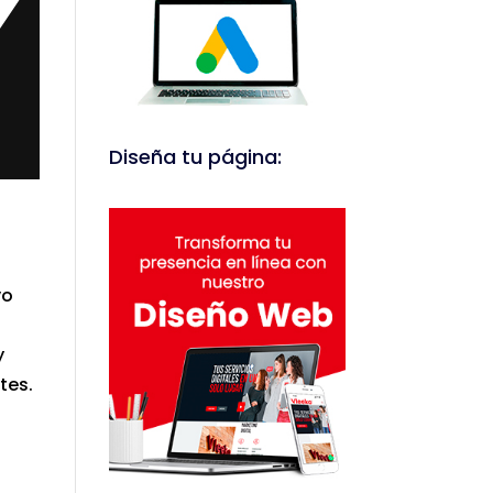
Diseña tu página:
vo
y
tes.