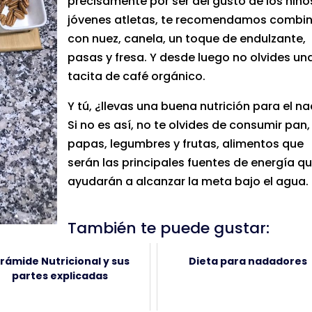
precisamente por ser del gusto de los niño
jóvenes atletas, te recomendamos combin
con nuez, canela, un toque de endulzante,
pasas y fresa. Y desde luego no olvides un
tacita de café orgánico.
Y tú, ¿llevas una buena nutrición para el n
Si no es así, no te olvides de consumir pan,
papas, legumbres y frutas, alimentos que
serán las principales fuentes de energía qu
ayudarán a alcanzar la meta bajo el agua.
También te puede gustar:
irámide Nutricional y sus
Dieta para nadadores
partes explicadas