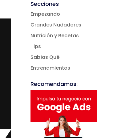
Secciones
a en el
Agua
Empezando
Grandes Nadadores
Nutrición y Recetas
Tips
Sabías Qué
Entrenamientos
Recomendamos: